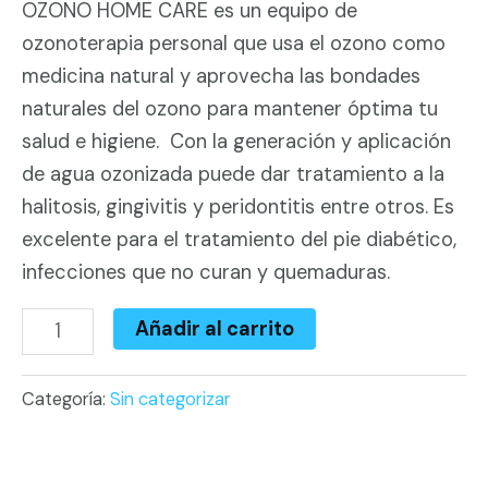
OZONO HOME CARE es un equipo de
ozonoterapia personal que usa el ozono como
medicina natural y aprovecha las bondades
naturales del ozono para mantener óptima tu
salud e higiene. Con la generación y aplicación
de agua ozonizada puede dar tratamiento a la
halitosis, gingivitis y peridontitis entre otros. Es
excelente para el tratamiento del pie diabético,
infecciones que no curan y quemaduras.
Ozono
Añadir al carrito
Home
Care
Categoría:
Sin categorizar
tratamientos
del
pie