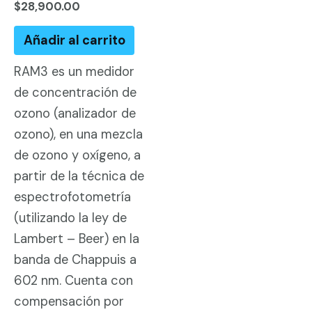
Valorado
$
28,900.00
en
4.00
de 5
Añadir al carrito
RAM3 es un medidor
de concentración de
ozono (analizador de
ozono), en una mezcla
de ozono y oxígeno, a
partir de la técnica de
espectrofotometría
(utilizando la ley de
Lambert – Beer) en la
banda de Chappuis a
602 nm. Cuenta con
compensación por