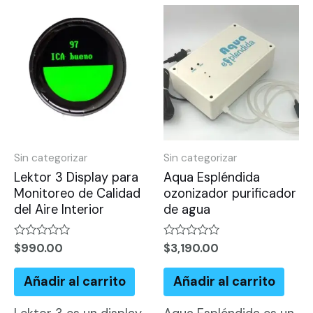
Sin categorizar
Sin categorizar
Lektor 3 Display para
Aqua Espléndida
Monitoreo de Calidad
ozonizador purificador
del Aire Interior
de agua
Valorado
Valorado
$
990.00
$
3,190.00
en
en
0
0
de
de
Añadir al carrito
Añadir al carrito
5
5