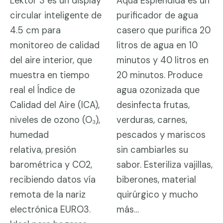
Lektor 3 es un display
Aqua Espléndida es un
circular inteligente de
purificador de agua
4.5 cm para
casero que purifica 20
monitoreo de calidad
litros de agua en 10
del aire interior, que
minutos y 40 litros en
muestra en tiempo
20 minutos. Produce
real el Índice de
agua ozonizada que
Calidad del Aire (ICA),
desinfecta frutas,
niveles de ozono (O₃),
verduras, carnes,
humedad
pescados y mariscos
relativa, presión
sin cambiarles su
barométrica y CO2,
sabor. Esteriliza vajillas,
recibiendo datos vía
biberones, material
remota de la nariz
quirúrgico y mucho
electrónica EURO3.
más…